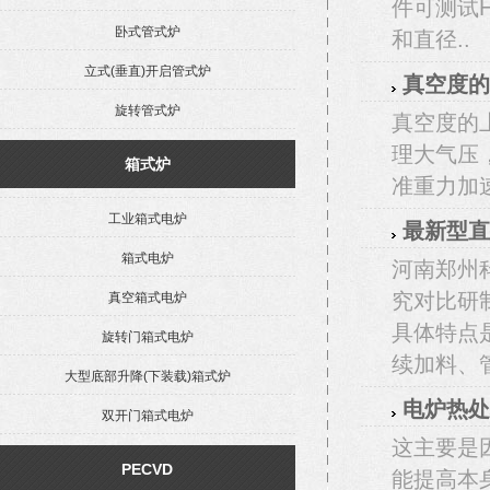
件可测试
卧式管式炉
和直径..
立式(垂直)开启管式炉
真空度的
旋转管式炉
真空度的
理大气压
箱式炉
准重力加速度
工业箱式电炉
最新型直
箱式电炉
河南郑州
究对比研
真空箱式电炉
具体特点
旋转门箱式电炉
续加料、管
大型底部升降(下装载)箱式炉
电炉热处
双开门箱式电炉
这主要是
PECVD
能提高本