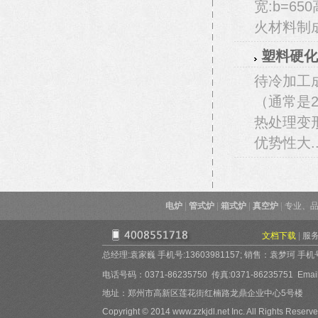
宽:b=6
火材料制
塑料硬化
待冷加工
（通常是
热处理变
优势性大.
电炉
|
管式炉
|
箱式炉
|
真空炉
|
专业、品
文档下载
|
服
总经理:袁家巍 手机号:13603981157; 销售：袁梦珂 手机号:15
电话号码：0371-86235750 传真:0371-86235751 Email:
地址：郑州市高新区莲花街红楠路龙鼎企业中心5号楼
Copyright © 2014 www.zzkjdl.net Inc. All Rights Reserve