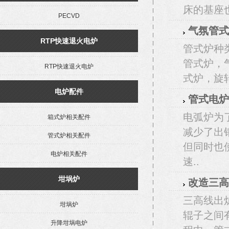
床的基座
PECVD
气氛管式
RTP快速退火电炉
管式炉种
管式炉，
RTP快速退火电炉
式炉，旋
电炉配件
管式电炉
电弧炉为
箱式炉相关配件
减少了出
管式炉相关配件
但同时也
电炉相关配件
速..
坩埚炉
改造三高
三高线出
坩埚炉
辊子之间
升降坩埚电炉