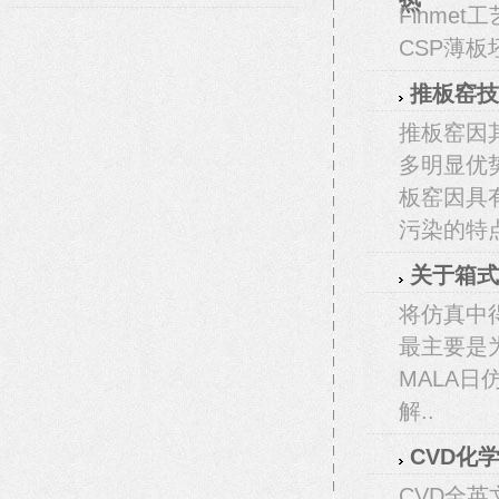
Finme
CSP薄
推板窑技
推板窑因
多明显优
板窑因具
污染的特点
关于箱式
将仿真中得
最主要是
MALA
解..
CVD化
CVD全英文