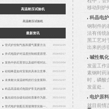
程中，管
移动到炉外
高温耐压试验机
科晶电炉
高温耐压试验机
钢制件的
法有传统
最新资讯
黑工艺对
管式炉控制气氛和通气重要方法
2024/11/25
出来的步骤
井式电阻炉对温度控制精度原理..
2024/02/17
碱性氧化
发热中的石英管以及碳纤维对比..
2023/10/04
发蓝工作
硅钼棒是如何安装的具体注意事..
2021/12/07
素钢时药
时，磷酸
未来耐火保温材料的行业发展和..
2021/11/27
发蓝处..
科晶高温箱式电阻炉常见的故障..
2021/11/16
电炉原料
氮化硅结合碳化硅砖质量作为新..
2021/10/22
就目前情况
管式电炉装配石英玻璃管实验一..
2021/05/16
热