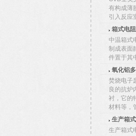
有构成薄
引入反应
箱式电阻
中温箱式
制成表面
件置于其
氧化铝多
焚烧电子
良的抗炉
衬，它的
材料等，管
生产箱式
生产箱式