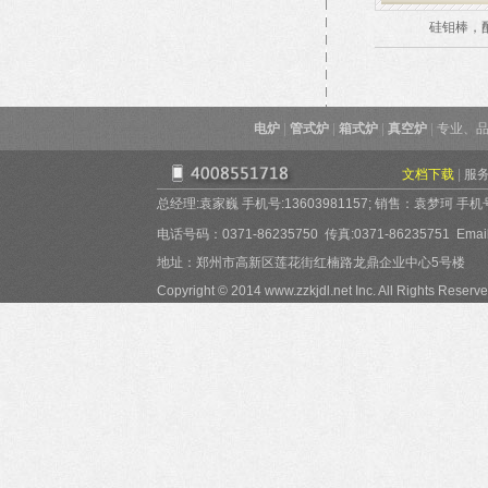
硅钼棒，
电炉
|
管式炉
|
箱式炉
|
真空炉
|
专业、品
文档下载
|
服
总经理:袁家巍 手机号:13603981157; 销售：袁梦珂 手机号:15
电话号码：0371-86235750 传真:0371-86235751 Email:
地址：郑州市高新区莲花街红楠路龙鼎企业中心5号楼
Copyright © 2014 www.zzkjdl.net Inc. All Rights Reserve