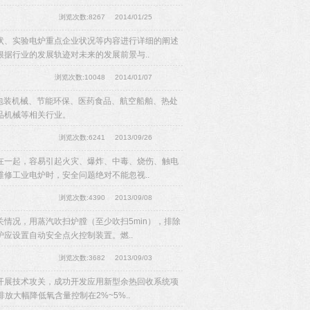
浏览次数:8267
2014/01/25
状、实验电炉重点企业状况等内容进行详细的阐述
据行业的发展轨迹对未来的发展前景与..
浏览次数:10048
2014/01/07
包装机械、节能环保、医药食品、航空船舶、热处
品机械等相关行业。
浏览次数:6241
2013/09/26
在一起，容易引起火灾、爆炸、中毒、烧伤、触电
修工业电炉时，安全问题绝对不能忽视..
浏览次数:4390
2013/09/08
情况，用蒸汽吹扫炉膛（至少吹扫5min），排除
应设置自动安全点火控制装置。燃..
浏览次数:3682
2013/09/03
开展技术攻关，成功开发应用新型余热回收系统项
大幅降低氧含量控制在2%~5%..