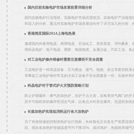
国内目前实验电炉市场发展前景详细分析
国内实验电炉行业现状、实验电炉市场供需状况、实验电炉产业链现
和深入的分析，重点对实验电炉市场发展动向作了详尽深入的分析，根
香港闻亚国际2014上海电热展
邀请国内外家用电器、商用电器、石油化工、美容美发、SPA桑拿、
理科晶电炉、电子电器、塑胶、电线电缆、金属冶金、汽车工业、食
对工业电炉操作维修时需要注意哪些不安全因素
工业电炉是一种高温设备，它与燃油、煤气、电能、灰尘等密切联系
等事故工业电炉相对常见的冷加工设备不安全因素多一些。在操作和维
科晶电炉对于管式炉火灾预防策略计划
防止炉膛爆炸：燃气的加热炉，在炉子点火前，应检查供气阀门的开关
其中可能积存的爆炸性混合气体，以免点火时发生爆炸。先进的加热炉
长炼加热炉实现低消耗运行各大加热炉
为了有效快速的控制加热炉运行指标，长岭炼化正在各生产装置连续
目。现在各加热炉排烟温度平均下降20%、箱式电炉，热损耗和烟气排放