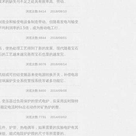
术的缺失与不足之处具有效率高、劳动..
浏览次数:6414
2018/08/10
制造业和输变电设备制造带动。但随着发电与输变
利润率的1.5倍，成为推动电工行..
浏览次数:6644
2018/06/01
高，使热处理工艺得到了新的发展。现代随着宝石
的工艺越来越完善而宝石也显的越发完..
浏览次数:8076
2016/08/14
机组或可控硅变频器来使电源转换开关，补偿电容
埚漏炉安全系统警报系统等诸多功能它..
浏览次数:8400
2014/09/08
，变压器过负荷保护的管式电炉，应采用反时限特
定电流时6s左右动作对矿热炉的整..
浏览次数:7731
2014/03/02
元件、炉管、热电偶等，如果需要的实验电炉有其
烦。箱式电阻炉炉膛的尺寸等所需要的..