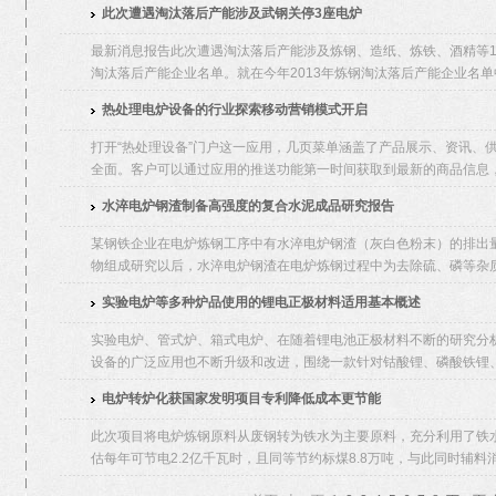
此次遭遇淘汰落后产能涉及武钢关停3座电炉
最新消息报告此次遭遇淘汰落后产能涉及炼钢、造纸、炼铁、酒精等
淘汰落后产能企业名单。就在今年2013年炼钢淘汰落后产能企业名单中
热处理电炉设备的行业探索移动营销模式开启
打开“热处理设备”门户这一应用，几页菜单涵盖了产品展示、资讯、
全面。客户可以通过应用的推送功能第一时间获取到最新的商品信息，
水淬电炉钢渣制备高强度的复合水泥成品研究报告
某钢铁企业在电炉炼钢工序中有水淬电炉钢渣（灰白色粉末）的排出
物组成研究以后，水淬电炉钢渣在电炉炼钢过程中为去除硫、磷等杂质
实验电炉等多种炉品使用的锂电正极材料适用基本概述
实验电炉、管式炉、箱式电炉、在随着锂电池正极材料不断的研究分
设备的广泛应用也不断升级和改进，围绕一款针对钴酸锂、磷酸铁锂、
电炉转炉化获国家发明项目专利降低成本更节能
此次项目将电炉炼钢原料从废钢转为铁水为主要原料，充分利用了铁水
估每年可节电2.2亿千瓦时，且同等节约标煤8.8万吨，与此同时辅料