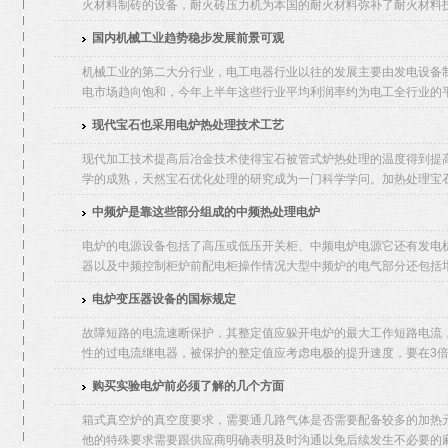
火材料制砖的设备，耐火砖压力机为本国的耐火材料弥补了耐火材料技
国内机械工业趋势稳步发展前景可观
机械工业的第二大分行业，电工电器行业以往的发展主要由发电设备
电市场趋向饱和，今年上半年这些行业平均利润率约为电工全行业的平均
现代宝石也采用电炉热处理技术工艺
现代加工技术提高后冶金技术使得宝石被管式炉热处理的温度得到提
学的成熟，天然宝石优化处理的研究成为一门科学学问。加热处理宝石
中频炉是靠这些部分组成的中频热处理电炉
电炉的电源设备包括了高压或低压开关柜、中频电炉电源它还有发电
器以及中频控制柜炉前配电柜操作情况大型中频炉的电气部分还包括坩
电炉变压器设备的国标规定
故障短路的电流速断保护，其整定值应躲开电炉的最大工作短路电流
性的过电流继电器，被保护的整定值应考虑电极的提升速度，要在3倍额
购买实验电炉前必须了解的几个方面
箱式真空炉的真空度要求，需要通几路气体是否需要配备较多的加热
他的特殊要求需要跟供应商明确表明及时沟通以免后续发生不必要的麻