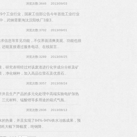
浏览次数:3646
2013/09/03
19个工业行业，国家工信部公告今年首批工业行业
，武钢需要淘汰汉阳铁厂3座3..
浏览次数:3702
2013/09/01
供求信息等常见功能，不仅界面清爽美观、功能也很
还能直接通过服务电话、在线留言..
浏览次数:3289
2013/08/25
量，研究表明经过对该废渣进行化学成分分析及矿
，净化钢种，加入高品位萤石及优质石..
浏览次数:3057
2013/08/24
析并且生产产品的多元化处理中高端实验电炉加热
三元材料、锰酸锂等多用途的箱式气氛..
浏览次数:2836
2013/08/13
的热量，并且实现了84%-94%铁水冶炼成果，预
消耗大幅下降幅度，吨钢降..