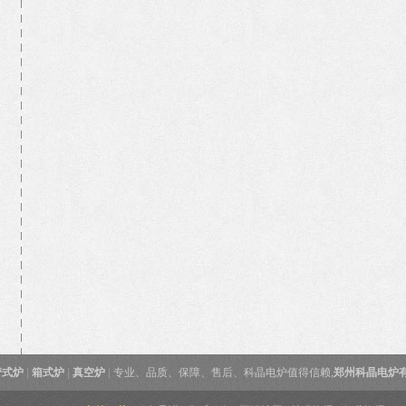
管式炉
|
箱式炉
|
真空炉
|
专业、品质、保障、售后、科晶电炉值得信赖,
郑州科晶电炉有