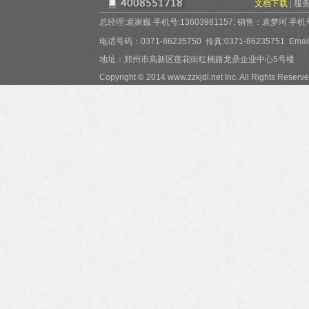
文档下载
|
服
总经理:袁家巍 手机号:13603981157; 销售：袁梦珂 手机号:15
电话号码：0371-86235750 传真:0371-86235751 Email:
地址：郑州市高新区莲花街红楠路龙鼎企业中心5号楼
Copyright © 2014 www.zzkjdl.net Inc. All Rights Reserve