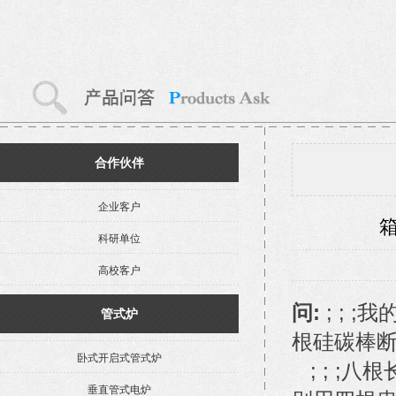
合作伙伴
企业客户
科研单位
高校客户
问:
; ; 
管式炉
根硅碳棒断
卧式开启式管式炉
; ; ;
垂直管式电炉