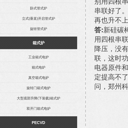
别用四根串
卧式管式炉
串联好了。
立式(垂直)开启管式炉
再也升不
答:
新硅碳
旋转管式炉
用四根串联
箱式炉
降压，没有
联，这时
工业箱式电炉
电器原件
箱式电炉
定提高不
真空箱式电炉
问，郑州
旋转门箱式电炉
大型底部升降(下装载)箱式炉
双开门箱式电炉
PECVD