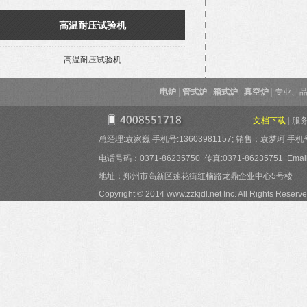
高温耐压试验机
高温耐压试验机
电炉
|
管式炉
|
箱式炉
|
真空炉
|
专业、品
文档下载
|
服
总经理:袁家巍 手机号:13603981157; 销售：袁梦珂 手机号:15
电话号码：0371-86235750 传真:0371-86235751 Email:
地址：郑州市高新区莲花街红楠路龙鼎企业中心5号楼
Copyright © 2014 www.zzkjdl.net Inc. All Rights Reserve