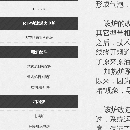
形成气泡，
PECVD
该炉的改
RTP快速退火电炉
其它型号
RTP快速退火电炉
之后，技
线绕开烟
电炉配件
了原来原油
箱式炉相关配件
加热炉系列
管式炉相关配件
以来，因为
电炉相关配件
堵”现象，
坩埚炉
该炉改造
坩埚炉
过，系统运
升降坩埚电炉
度，保证