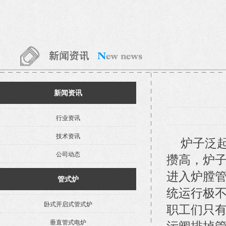
新闻资讯
行业资讯
技术资讯
炉子泛起“
公司动态
攒高，炉
进入炉膛
管式炉
统运行极不
卧式开启式管式炉
职工们只
垂直管式电炉