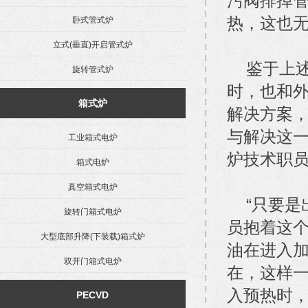
污阀排掉
热，这也
卧式管式炉
立式(垂直)开启管式炉
鉴于上述
旋转管式炉
时，也和
箱式炉
解决方案，
与解决这一
工业箱式电炉
炉技术职
箱式电炉
真空箱式电炉
“只要是
旋转门箱式电炉
员抱着这
大型底部升降(下装载)箱式炉
油在进入
双开门箱式电炉
在，这样
入预热时
PECVD