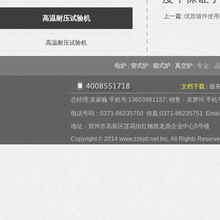
上一篇:
优质锻件使用
高温耐压试验机
高温耐压试验机
电炉
|
管式炉
|
箱式炉
|
真空炉
|
专业、品
文档下载
|
服
总经理:袁家巍 手机号:13603981157; 销售：袁梦珂 手机号:15
电话号码：0371-86235750 传真:0371-86235751 Email:
地址：郑州市高新区莲花街红楠路龙鼎企业中心5号楼
Copyright © 2014 www.zzkjdl.net Inc. All Rights Reserve