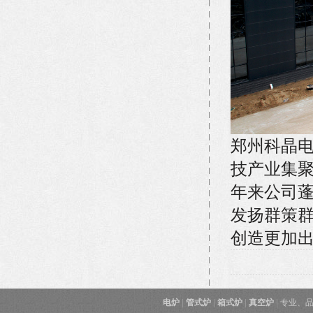
郑州科晶
技产业集聚
年来公司
发扬群策
创造更加
电炉
|
管式炉
|
箱式炉
|
真空炉
|
专业、品