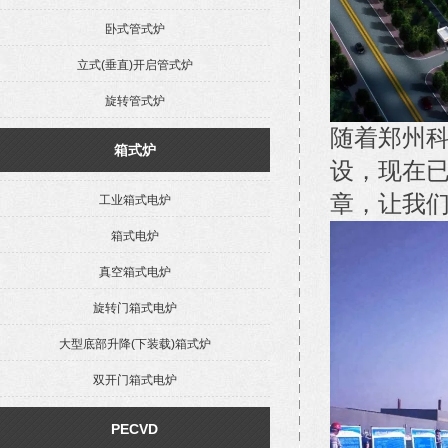
卧式管式炉
立式(垂直)开启管式炉
旋转管式炉
随着郑州
箱式炉
设，现在
章，让我
工业箱式电炉
箱式电炉
真空箱式电炉
旋转门箱式电炉
大型底部升降(下装载)箱式炉
双开门箱式电炉
PECVD