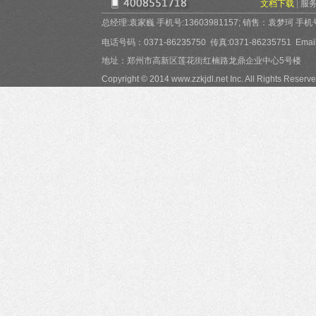
文档下载
|
服
总经理:袁家巍 手机号:13603981157; 销售：袁梦珂 手机号:15
电话号码：0371-86235750 传真:0371-86235751 Email:
地址：郑州市高新区莲花街红楠路龙鼎企业中心5号楼
Copyright © 2014 www.zzkjdl.net Inc. All Rights Reserve