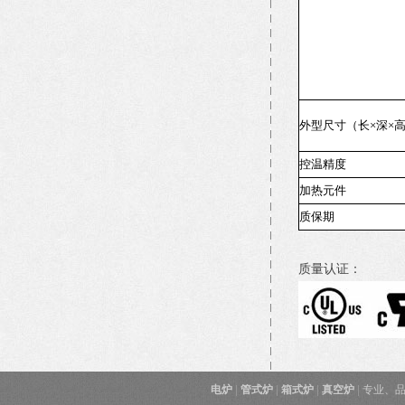
外型尺寸（长×深×
控温精度
加热元件
质保期
质量认证：
电炉
|
管式炉
|
箱式炉
|
真空炉
|
专业、品