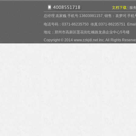
文档下载
|
服
总经理:袁家巍 手机号:13603981157; 销售：袁梦珂 手机号:15
电话号码：0371-86235750 传真:0371-86235751 Email:
地址：郑州市高新区莲花街红楠路龙鼎企业中心5号楼
Copyright © 2014 www.zzkjdl.net Inc. All Rights Reserve