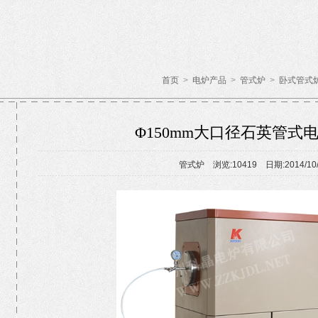
首页
>
电炉产品
>
管式炉
>
卧式管式
Φ150mm大口径石英管式电炉
管式炉 浏览:10419 日期:2014/1