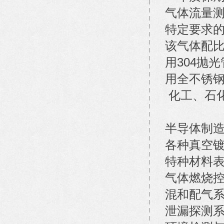
气体流量测
特定要求的
该气体配比
用304抛
用全不锈钢
化工、石
半导体制
各种真空
特种材料
气体燃烧
混和配气
泄漏探测