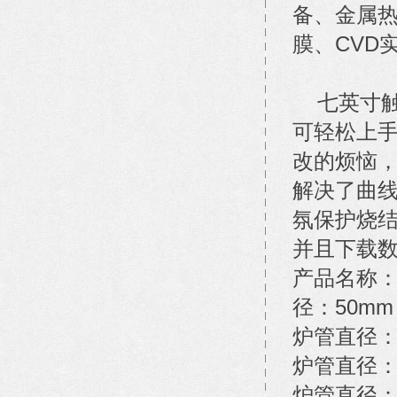
备、金属
膜、CVD
七英寸触
可轻松上手
改的烦恼
解决了曲
氛保护烧
并且下载
产品名称：
径：50mm
炉管直径：
炉管直径：
炉管直径：