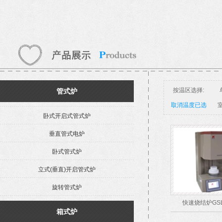
按温区选择:
管式炉
取消温度已选
室
卧式开启式管式炉
垂直管式电炉
卧式管式炉
立式(垂直)开启管式炉
旋转管式炉
快速烧结炉GSL-
箱式炉