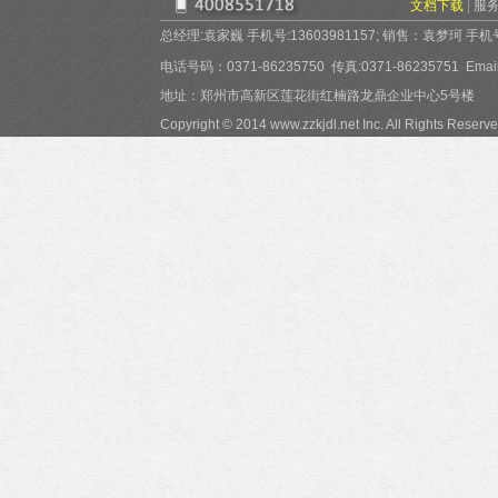
文档下载
|
服
总经理:袁家巍 手机号:13603981157; 销售：袁梦珂 手机号:15
电话号码：0371-86235750 传真:0371-86235751 Email:
地址：郑州市高新区莲花街红楠路龙鼎企业中心5号楼
Copyright © 2014 www.zzkjdl.net Inc. All Rights Reserve