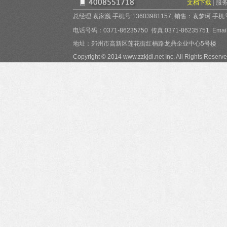
文档下载
|
服
总经理:袁家巍 手机号:13603981157; 销售：袁梦珂 手机号:15
电话号码：0371-86235750 传真:0371-86235751 Email:
地址：郑州市高新区莲花街红楠路龙鼎企业中心5号楼
Copyright © 2014 www.zzkjdl.net Inc. All Rights Reserve