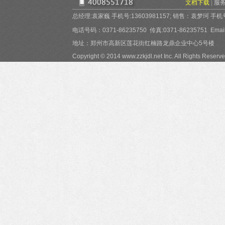
文档下载
|
服
总经理:袁家巍 手机号:13603981157; 销售：袁梦珂 手机号:15
电话号码：0371-86235750 传真:0371-86235751 Email:
地址：郑州市高新区莲花街红楠路龙鼎企业中心5号楼
Copyright © 2014 www.zzkjdl.net Inc. All Rights Reserve