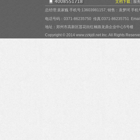
文档下载
|
服
总经理:袁家巍 手机号:13603981157; 销售：袁梦珂 手机号:15
电话号码：0371-86235750 传真:0371-86235751 Email:
地址：郑州市高新区莲花街红楠路龙鼎企业中心5号楼
Copyright © 2014 www.zzkjdl.net Inc. All Rights Reserve