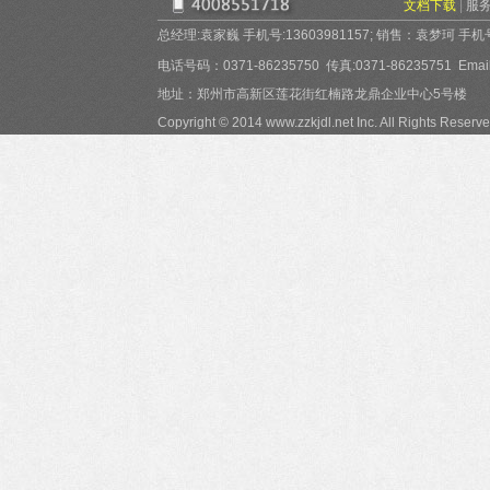
文档下载
|
服
总经理:袁家巍 手机号:13603981157; 销售：袁梦珂 手机号:15
电话号码：0371-86235750 传真:0371-86235751 Email:
地址：郑州市高新区莲花街红楠路龙鼎企业中心5号楼
Copyright © 2014 www.zzkjdl.net Inc. All Rights Reserve