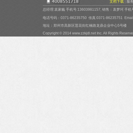
文档下载
|
服
总经理:袁家巍 手机号:13603981157; 销售：袁梦珂 手机号:15
电话号码：0371-86235750 传真:0371-86235751 Email:
地址：郑州市高新区莲花街红楠路龙鼎企业中心5号楼
Copyright © 2014 www.zzkjdl.net Inc. All Rights Reserve