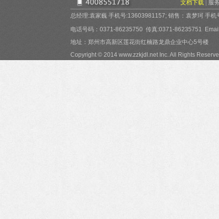
文档下载
|
服
总经理:袁家巍 手机号:13603981157; 销售：袁梦珂 手机号:15
电话号码：0371-86235750 传真:0371-86235751 Email:
地址：郑州市高新区莲花街红楠路龙鼎企业中心5号楼
Copyright © 2014 www.zzkjdl.net Inc. All Rights Reserve