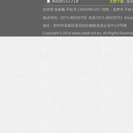
文档下载
|
服
总经理:袁家巍 手机号:13603981157; 销售：袁梦珂 手机号:15
电话号码：0371-86235750 传真:0371-86235751 Email:
地址：郑州市高新区莲花街红楠路龙鼎企业中心5号楼
Copyright © 2014 www.zzkjdl.net Inc. All Rights Reserve