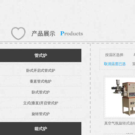
按温区选择:
管式炉
取消温度已选
室
卧式开启式管式炉
垂直管式电炉
卧式管式炉
立式(垂直)开启管式炉
旋转管式炉
真空气氛旋转式连
箱式炉
结炉