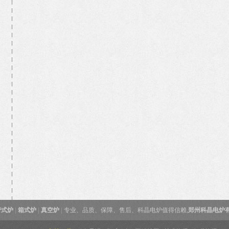
管式炉
|
箱式炉
|
真空炉
|
专业、品质、保障、售后、科晶电炉值得信赖,
郑州科晶电炉有