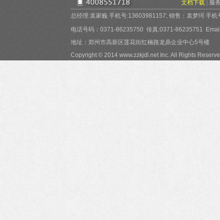
文档下载
|
服
总经理:袁家巍 手机号:13603981157; 销售：袁梦珂 手机号:15
电话号码：0371-86235750 传真:0371-86235751 Email:
地址：郑州市高新区莲花街红楠路龙鼎企业中心5号楼
Copyright © 2014 www.zzkjdl.net Inc. All Rights Reserve