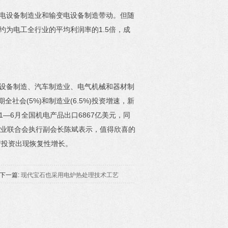
电设备制造业和输变电设备制造带动。但随
约为电工全行业的平均利润率的1.5倍，成
设备制造、汽车制造业、电气机械和器材制
全社会(5%)和制造业(6.5%)投资增速，
新
—6月全国机电产品出口6867亿美元，同
业联合会执行副会长陈斌表示，值得欣喜的
产投资出现恢复性增长。
下一篇:
现代宝石也采用电炉热处理技术工艺