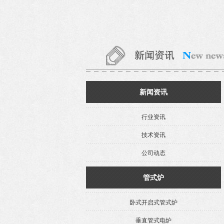
新闻资讯
行业资讯
技术资讯
公司动态
管式炉
卧式开启式管式炉
垂直管式电炉