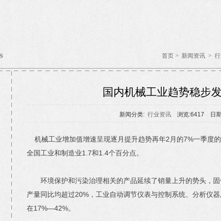
首页
>
新闻资讯
>
行
国内机械工业趋势稳步
新闻分类:
行业资讯
浏览:6417 日期:
机械工业增加值增速呈现逐月提升趋势再年2月的7%一季度的7.
全国工业和制造业1.7和1.4个百分点。
环境保护和污染治理相关的产品延续了销量上升的势头，固
产量同比均超过20%，工业自动调节仪表与控制系统、分析仪
在17%—42%。