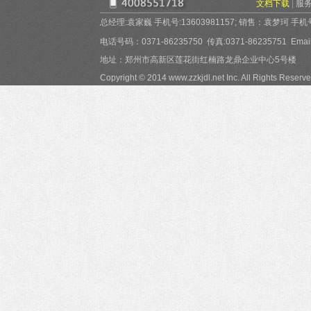
文档下载
|
服
总经理:袁家巍 手机号:13603981157; 销售：袁梦珂 手机号:15
电话号码：0371-86235750 传真:0371-86235751 Email:
地址：郑州市高新区莲花街红楠路龙鼎企业中心5号楼
Copyright © 2014 www.zzkjdl.net Inc. All Rights Reserve