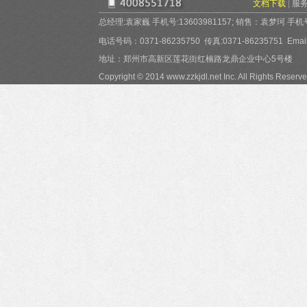
文档下载
|
服
总经理:袁家巍 手机号:13603981157; 销售：袁梦珂 手机号:15
电话号码：0371-86235750 传真:0371-86235751 Email:
地址：郑州市高新区莲花街红楠路龙鼎企业中心5号楼
Copyright © 2014 www.zzkjdl.net Inc. All Rights Reserve