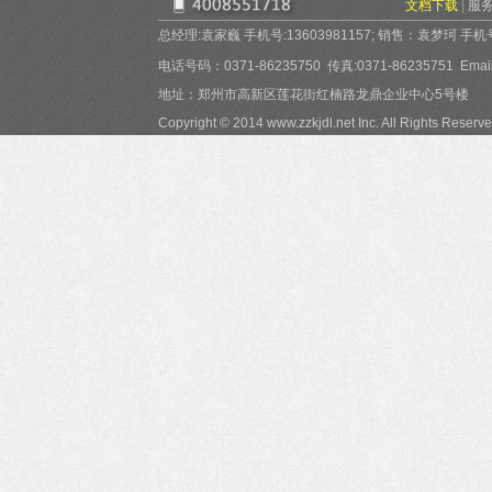
文档下载
|
服
总经理:袁家巍 手机号:13603981157; 销售：袁梦珂 手机号:15
电话号码：0371-86235750 传真:0371-86235751 Email:
地址：郑州市高新区莲花街红楠路龙鼎企业中心5号楼
Copyright © 2014 www.zzkjdl.net Inc. All Rights Reserve