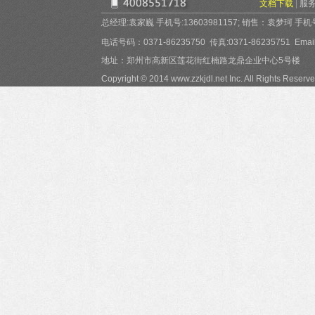
文档下载
|
服
总经理:袁家巍 手机号:13603981157; 销售：袁梦珂 手机号:15
电话号码：0371-86235750 传真:0371-86235751 Email:
地址：郑州市高新区莲花街红楠路龙鼎企业中心5号楼
Copyright © 2014 www.zzkjdl.net Inc. All Rights Reserve