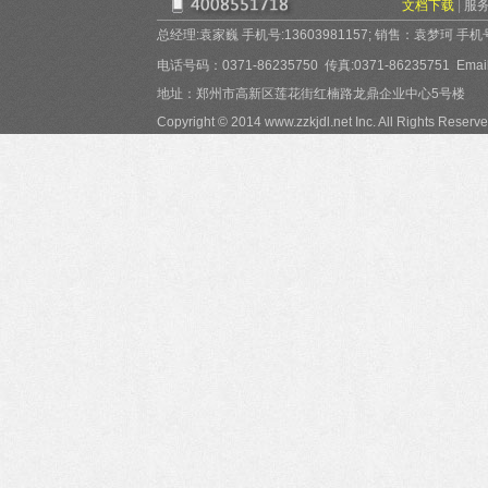
文档下载
|
服
总经理:袁家巍 手机号:13603981157; 销售：袁梦珂 手机号:15
电话号码：0371-86235750 传真:0371-86235751 Email:
地址：郑州市高新区莲花街红楠路龙鼎企业中心5号楼
Copyright © 2014 www.zzkjdl.net Inc. All Rights Reserve