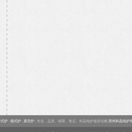
管式炉
|
箱式炉
|
真空炉
|
专业、品质、保障、售后、科晶电炉值得信赖,
郑州科晶电炉有