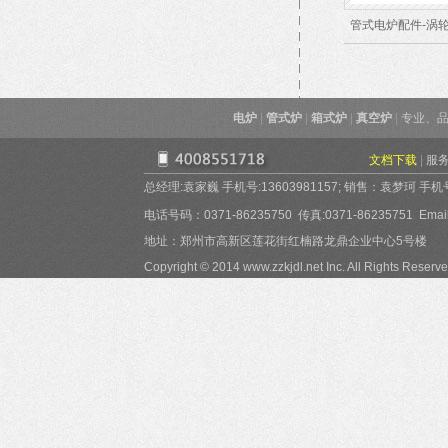
管式电炉配件-涡
电炉
|
管式炉
|
箱式炉
|
真空炉
|
专业、品
文档下载
|
服
总经理:袁家巍 手机号:13603981157; 销售：袁梦珂 手机号:15
电话号码：0371-86235750 传真:0371-86235751 Email:
地址：郑州市高新区莲花街红楠路龙鼎企业中心5号楼
Copyright © 2014 www.zzkjdl.net Inc. All Rights Reserve