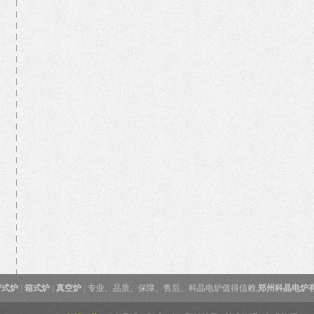
管式炉
|
箱式炉
|
真空炉
|
专业、品质、保障、售后、科晶电炉值得信赖,
郑州科晶电炉有