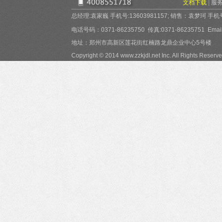
文档下载
|
服
总经理:袁家巍 手机号:13603981157; 销售：袁梦珂 手机号:15
电话号码：0371-86235750 传真:0371-86235751 Email:
地址：郑州市高新区莲花街红楠路龙鼎企业中心5号楼
Copyright © 2014 www.zzkjdl.net Inc. All Rights Reserve