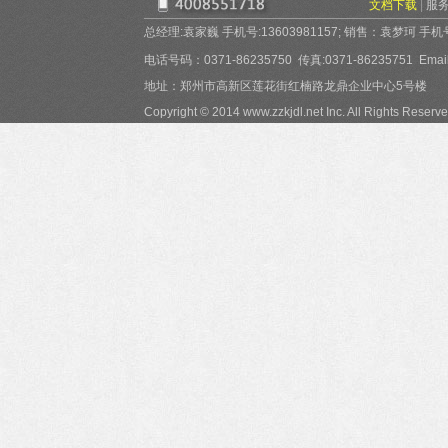
文档下载
|
服
总经理:袁家巍 手机号:13603981157; 销售：袁梦珂 手机号:15
电话号码：0371-86235750 传真:0371-86235751 Email:
地址：郑州市高新区莲花街红楠路龙鼎企业中心5号楼
Copyright © 2014 www.zzkjdl.net Inc. All Rights Reserve