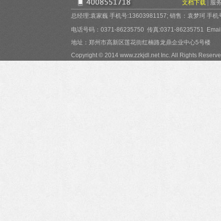
文档下载
|
服
总经理:袁家巍 手机号:13603981157; 销售：袁梦珂 手机号:15
电话号码：0371-86235750 传真:0371-86235751 Email:
地址：郑州市高新区莲花街红楠路龙鼎企业中心5号楼
Copyright © 2014 www.zzkjdl.net Inc. All Rights Reserve