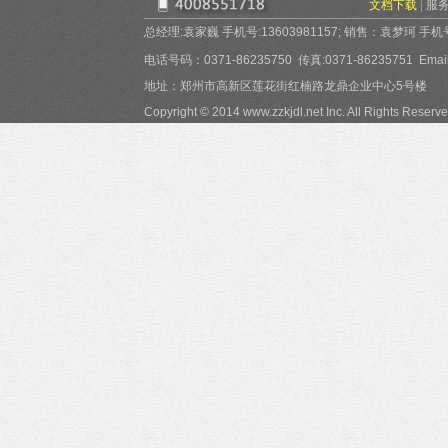
文档下载
|
服
总经理:袁家巍 手机号:13603981157; 销售：袁梦珂 手机号:15
电话号码：0371-86235750 传真:0371-86235751 Email:
地址：郑州市高新区莲花街红楠路龙鼎企业中心5号楼
Copyright © 2014 www.zzkjdl.net Inc. All Rights Reserve